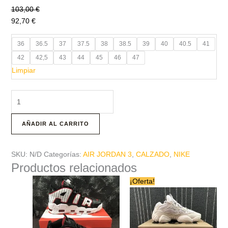
103,00
€
92,70
€
36
36.5
37
37.5
38
38.5
39
40
40.5
41
42
42,5
43
44
45
46
47
Limpiar
AÑADIR AL CARRITO
SKU:
N/D
Categorías:
AIR JORDAN 3
,
CALZADO
,
NIKE
Productos relacionados
Este
Este
¡Oferta!
producto
producto
tiene
tiene
múltiples
múltiples
variantes.
variantes.