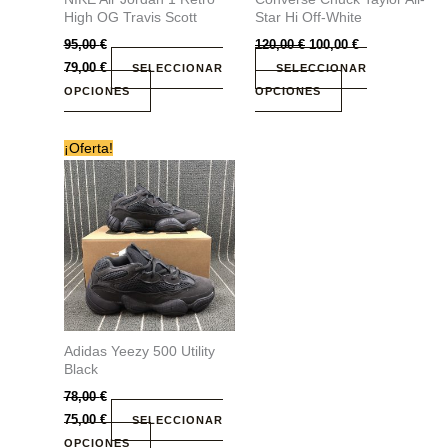
elegir
elegir
High OG Travis Scott
Star Hi Off-White
en
en
95,00
€
120,00
€
100,00
€
la
la
79,00
€
SELECCIONAR
SELECCIONAR
página
página
OPCIONES
OPCIONES
de
de
producto
producto
Este
¡Oferta!
producto
tiene
múltiples
variantes.
Las
opciones
se
pueden
Adidas Yeezy 500 Utility
elegir
Black
en
78,00
€
la
75,00
€
SELECCIONAR
página
OPCIONES
de