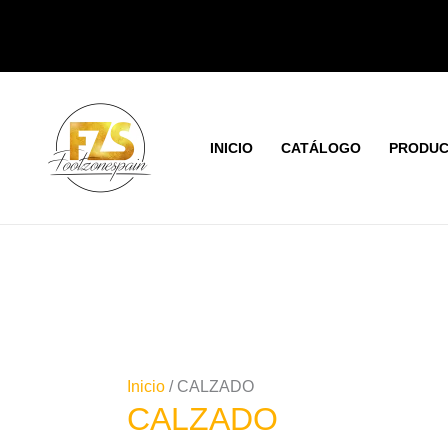
Ir
Ordenad
al
por
contenido
los
últimos
INICIO
CATÁLOGO
PRODUC
Inicio
/ CALZADO
CALZADO