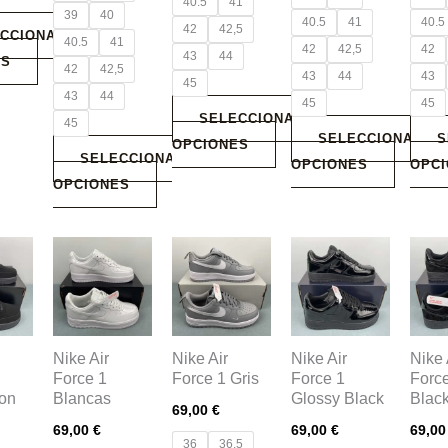
40.5
41
página
página
página
pági
39
40
40.5
41
40.5
42
42,5
CCIONAR
de
de
de
de
40.5
41
42
42,5
42
43
44
ES
producto
producto
producto
prod
42
42,5
43
44
43
45
43
44
45
45
SELECCIONAR
45
SELECCIONAR
S
OPCIONES
SELECCIONAR
OPCIONES
OPC
OPCIONES
Este
Este
Este
Este
producto
producto
producto
prod
tiene
tiene
tiene
tiene
múltiples
múltiples
múltiples
múlti
.
variantes.
variantes.
variantes.
varia
Nike Air
Nike Air
Nike Air
Nike 
Force 1
Force 1 Gris
Force 1
Force
Las
Las
Las
Las
on
Blancas
Glossy Black
Blac
opciones
opciones
opciones
opci
69,00
€
69,00
€
69,00
€
69,0
se
se
se
se
36
36.5