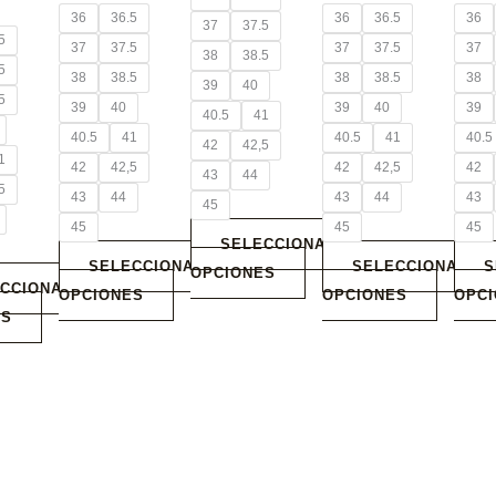
pueden
pueden
pueden
pued
36
36.5
36
36.5
36
37
37.5
elegir
elegir
elegir
elegi
5
37
37.5
37
37.5
37
38
38.5
en
en
en
en
5
38
38.5
38
38.5
38
39
40
la
la
la
la
5
39
40
39
40
39
40.5
41
página
página
página
pági
40.5
41
40.5
41
40.5
42
42,5
de
de
de
de
1
42
42,5
42
42,5
42
43
44
producto
producto
producto
prod
5
43
44
43
44
43
45
45
45
45
SELECCIONAR
SELECCIONAR
SELECCIONAR
S
OPCIONES
CCIONAR
OPCIONES
OPCIONES
OPC
ES