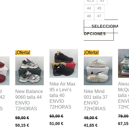
42,5
43
44
45
46
47
SELECCIONAR
OPCIONES
Este
Este
Este
Este
¡Oferta!
¡Oferta!
producto
producto
producto
prod
tiene
tiene
tiene
tiene
múltiples
múltiples
múltiples
múlti
.
variantes.
variantes.
variantes.
varia
Nike Air Max
Alex
95 x Levi’s
McQ
Las
Las
Las
Las
d
New Balance
Nike Mind
talla 40
talla
 42
9060 talla 44
001 talla 37
opciones
opciones
opciones
opci
ENVÍO
ENV
ENVÍO
ENVÍO
se
se
se
se
72HORAS
72H
S
72HORAS
72HORAS
pueden
pueden
pueden
pued
60,00
€
79,0
59,00
€
49,00
€
elegir
elegir
elegir
elegi
51,00
€
67,1
50,15
€
41,65
€
en
en
en
en