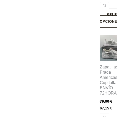
la
42
página
SELE
de
OPCION
producto
Este
producto
tiene
múltiples
variantes
Zapatilla
Prada
Las
Americas
opciones
Cup talla
se
ENVÍO
pueden
72HORA
elegir
79,00
€
en
67,15
€
la