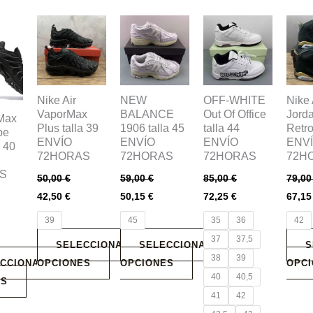
Este
Este
Este
Este
producto
producto
producto
prod
tiene
tiene
tiene
tiene
múltiples
múltiples
múltiples
múlti
.
variantes.
variantes.
variantes.
varia
Nike Air
NEW
OFF-WHITE
Nike 
VaporMax
BALANCE
Out Of Office
Jord
Las
Las
Las
Las
 Max
Plus talla 39
1906 talla 45
talla 44
Retro
pe
opciones
opciones
opciones
opci
ENVÍO
ENVÍO
ENVÍO
ENV
a 40
se
se
se
se
72HORAS
72HORAS
72HORAS
72H
pueden
pueden
pueden
pued
S
50,00
€
59,00
€
85,00
€
79,0
elegir
elegir
elegir
elegi
42,50
€
50,15
€
72,25
€
67,1
en
en
en
en
39
45
35
36
42
la
la
la
la
37
37,5
página
página
página
pági
SELECCIONAR
SELECCIONAR
S
38
39
de
de
de
de
CCIONAR
OPCIONES
OPCIONES
OPC
40
40,5
producto
producto
producto
prod
ES
41
42