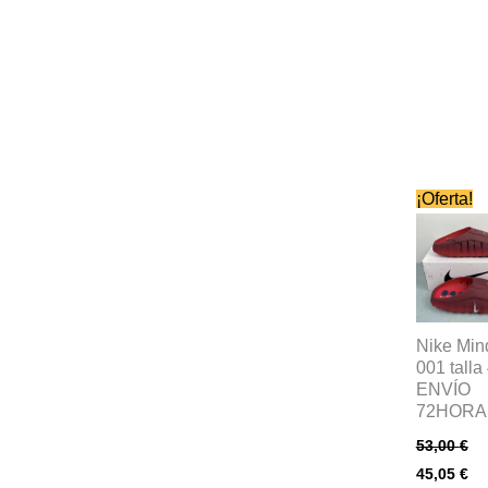
Este
¡Oferta!
producto
tiene
múltiples
variantes
Las
Nike Min
001 talla
opciones
ENVÍO
se
72HORA
pueden
53,00
€
elegir
45,05
€
en