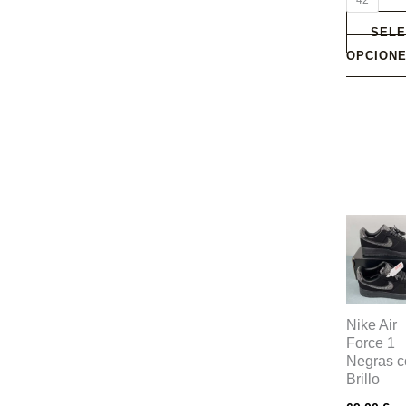
42
página
SELE
de
OPCION
producto
Este
producto
tiene
múltiples
variantes
Nike Air
Force 1
Las
Negras c
opciones
Brillo
se