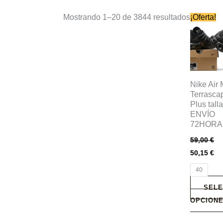
Este
Mostrando 1–20 de 3844 resultados
¡Oferta!
producto
tiene
múltiples
variantes
Las
Nike Air
Terrasca
opciones
Plus tall
se
ENVÍO
pueden
72HORA
elegir
59,00
€
en
50,15
€
la
40
página
de
SELE
producto
OPCION