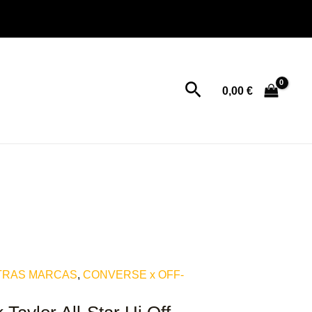
€.
Buscar
0,00
€
TRAS MARCAS
,
CONVERSE x OFF-