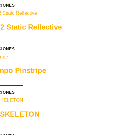
CIONES
 Static Reflective
CIONES
mpo Pinstripe
CIONES
07 SKELETON