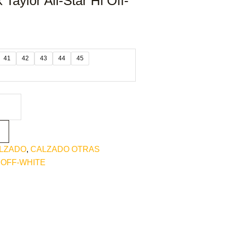
Taylor All-Star Hi Off-
41
42
43
44
45
LZADO
,
CALZADO OTRAS
 OFF-WHITE