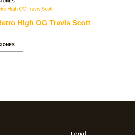
CIONES
Retro High OG Travis Scott
CIONES
Legal