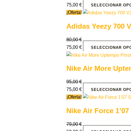
75,00
€
SELECCIONAR OP
¡Oferta!
Adidas Yeezy 700 V2
80,00
€
75,00
€
SELECCIONAR OP
Nike Air More Upte
95,00
€
75,00
€
SELECCIONAR OP
¡Oferta!
Nike Air Force 1’
79,00
€