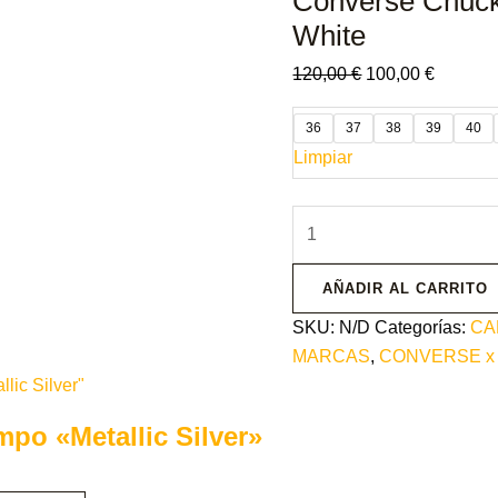
Converse Chuck 
White
120,00
€
100,00
€
36
37
38
39
40
Limpiar
AÑADIR AL CARRITO
SKU:
N/D
Categorías:
CA
MARCAS
,
CONVERSE x
mpo «Metallic Silver»