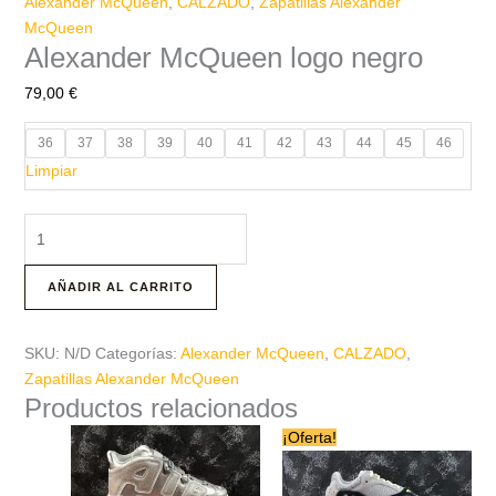
Alexander McQueen
,
CALZADO
,
Zapatillas Alexander
McQueen
Alexander McQueen logo negro
79,00
€
36
37
38
39
40
41
42
43
44
45
46
Limpiar
AÑADIR AL CARRITO
SKU:
N/D
Categorías:
Alexander McQueen
,
CALZADO
,
Zapatillas Alexander McQueen
Productos relacionados
Este
Este
¡Oferta!
producto
producto
tiene
tiene