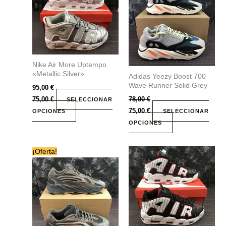
múltiples
múltiples
variantes.
variantes.
Las
Las
opciones
opciones
se
se
Nike Air More Uptempo
pueden
pueden
«Metallic Silver»
Adidas Yeezy Boost 700
elegir
elegir
Wave Runner Solid Grey
95,00
€
en
en
75,00
€
78,00
€
SELECCIONAR
la
la
75,00
€
OPCIONES
SELECCIONAR
página
página
OPCIONES
de
de
producto
producto
Este
Este
¡Oferta!
producto
producto
tiene
tiene
múltiples
múltiples
variantes.
variantes.
Las
Las
opciones
opciones