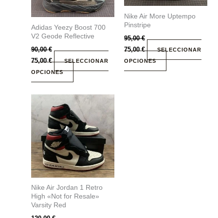
se
se
Nike Air More Uptempo
pueden
pueden
Pinstripe
Adidas Yeezy Boost 700
elegir
elegir
V2 Geode Reflective
95,00
€
en
en
90,00
€
75,00
€
SELECCIONAR
la
la
75,00
€
SELECCIONAR
OPCIONES
página
página
OPCIONES
de
de
producto
producto
Este
producto
tiene
múltiples
variantes.
Las
opciones
se
Nike Air Jordan 1 Retro
pueden
High «Not for Resale»
elegir
Varsity Red
en