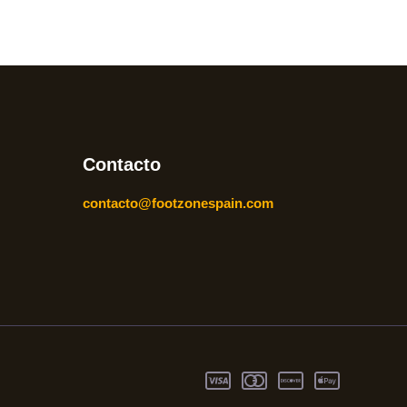
Contacto
contacto@footzonespain.com