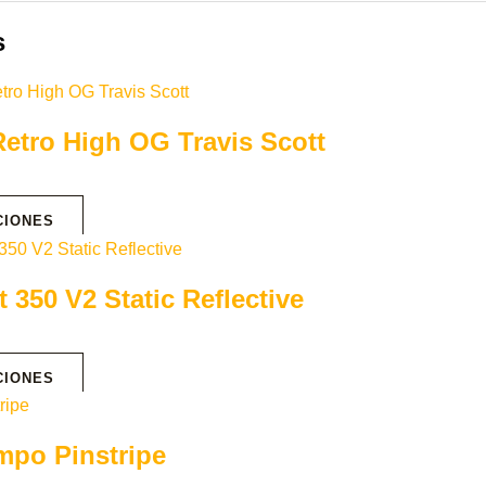
s
Retro High OG Travis Scott
CIONES
 350 V2 Static Reflective
CIONES
mpo Pinstripe