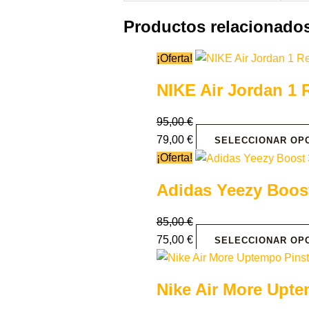
Productos relacionado
¡Oferta!
NIKE Air Jordan 1 
95,00
€
79,00
€
SELECCIONAR OP
¡Oferta!
Adidas Yeezy Boost
85,00
€
75,00
€
SELECCIONAR OP
Nike Air More Upte