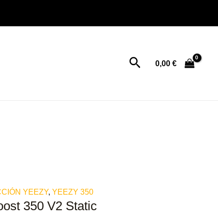
Buscar
0,00
€
CIÓN YEEZY
,
YEEZY 350
ost 350 V2 Static