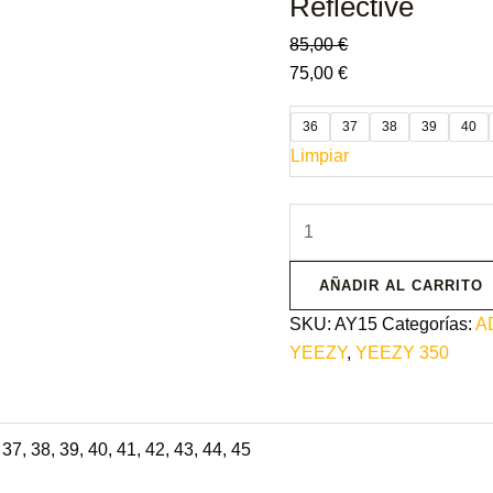
Reflective
85,00
€
75,00
€
36
37
38
39
40
Limpiar
AÑADIR AL CARRITO
SKU:
AY15
Categorías:
A
YEEZY
,
YEEZY 350
 37, 38, 39, 40, 41, 42, 43, 44, 45