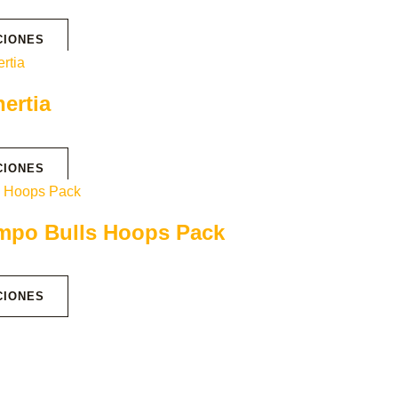
CIONES
ertia
CIONES
empo Bulls Hoops Pack
CIONES