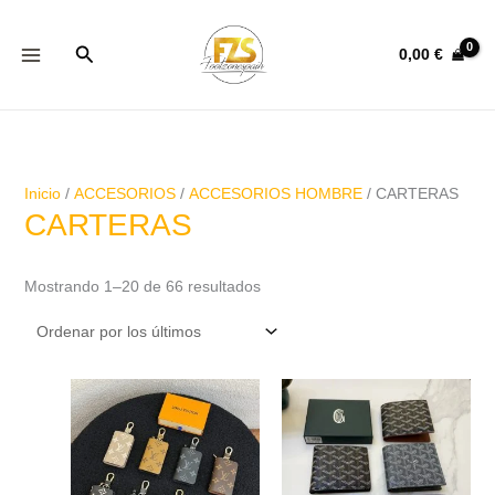
Ir
Ordenado
al
por
Buscar
0,00
€
contenido
los
últimos
Inicio
/
ACCESORIOS
/
ACCESORIOS HOMBRE
/ CARTERAS
CARTERAS
Mostrando 1–20 de 66 resultados
Este
producto
tiene
múltiples
variantes.