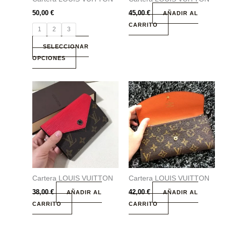
pueden
elegir
50,00
€
45,00
€
AÑADIR AL
en
CARRITO
1
2
3
la
página
SELECCIONAR
de
OPCIONES
producto
Cartera LOUIS VUITTON
Cartera LOUIS VUITTON
38,00
€
42,00
€
AÑADIR AL
AÑADIR AL
CARRITO
CARRITO