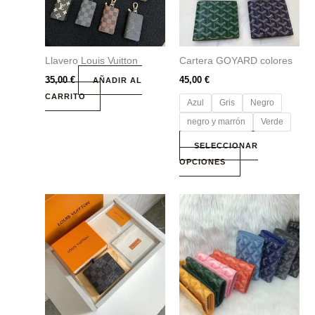
Las
opciones
se
Llavero Louis Vuitton
Cartera GOYARD colores
pueden
elegir
35,00
€
45,00
€
AÑADIR AL
en
CARRITO
Azul
Gris
Negro
la
negro y marrón
Verde
página
de
SELECCIONAR
producto
OPCIONES
Este
producto
tiene
múltiples
variantes.
Las
opciones
se