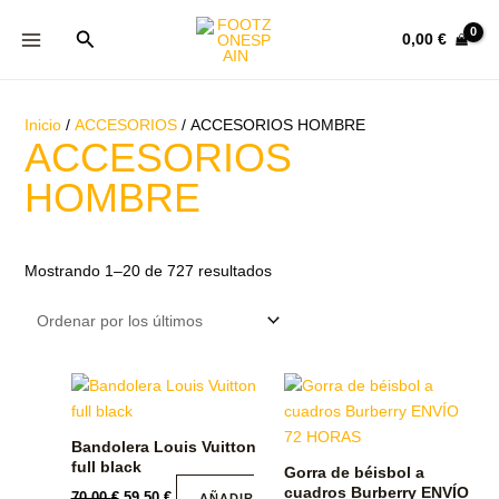
Ir
Ordenado
Buscar
al
por
0,00
€
contenido
los
últimos
Inicio
/
ACCESORIOS
/ ACCESORIOS HOMBRE
ACCESORIOS
HOMBRE
Mostrando 1–20 de 727 resultados
Bandolera Louis Vuitton
full black
Gorra de béisbol a
cuadros Burberry ENVÍO
70,00
€
59,50
€
AÑADIR