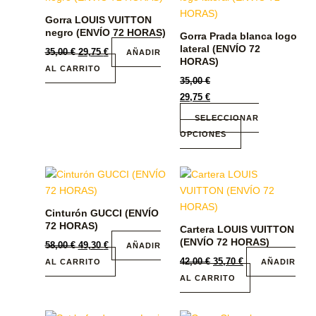
tiene
Gorra LOUIS VUITTON
múltiples
negro (ENVÍO 72 HORAS)
Gorra Prada blanca logo
variantes.
lateral (ENVÍO 72
35,00
€
29,75
€
AÑADIR
Las
HORAS)
AL CARRITO
opciones
35,00
€
se
29,75
€
pueden
SELECCIONAR
elegir
OPCIONES
en
la
página
de
producto
Cinturón GUCCI (ENVÍO
72 HORAS)
Cartera LOUIS VUITTON
(ENVÍO 72 HORAS)
58,00
€
49,30
€
AÑADIR
42,00
€
35,70
€
AL CARRITO
AÑADIR
AL CARRITO