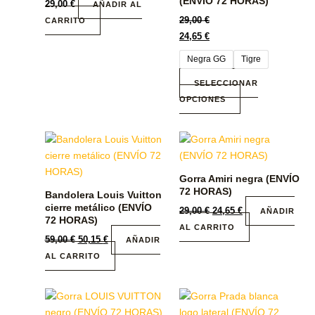
(ENVÍO 72 HORAS)
29,00
€
AÑADIR AL
Las
29,00
€
CARRITO
opciones
24,65
€
se
Negra GG
Tigre
pueden
elegir
SELECCIONAR
en
OPCIONES
la
página
de
producto
Gorra Amiri negra (ENVÍO
72 HORAS)
Bandolera Louis Vuitton
cierre metálico (ENVÍO
29,00
€
24,65
€
AÑADIR
72 HORAS)
AL CARRITO
59,00
€
50,15
€
AÑADIR
AL CARRITO
Este
producto