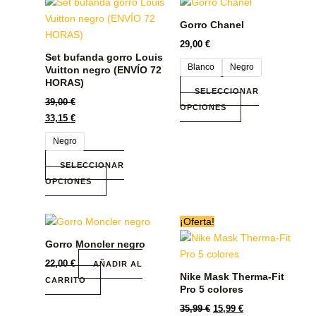
Este
Este
producto
producto
Gorro Chanel
tiene
tiene
29,00
€
múltiples
múltiples
Set bufanda gorro Louis
variantes.
variantes.
Blanco
Negro
Vuitton negro (ENVÍO 72
Las
Las
HORAS)
SELECCIONAR
opciones
opciones
39,00
€
OPCIONES
se
se
33,15
€
pueden
pueden
Negro
elegir
elegir
en
en
SELECCIONAR
la
la
OPCIONES
página
página
de
de
El
El
Este
¡Oferta!
producto
producto
precio
precio
producto
original
actual
Gorro Moncler negro
era:
tiene
es:
35,99 €.
15,99 €.
22,00
€
AÑADIR AL
múltiples
Nike Mask Therma-Fit
CARRITO
variantes.
Pro 5 colores
Las
35,99
€
15,99
€