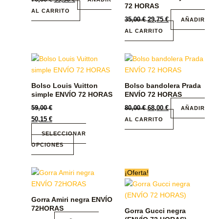
72 HORAS
AL CARRITO
35,00
€
29,75
€
AÑADIR
AL CARRITO
Este
producto
tiene
Bolso Louis Vuitton
Bolso bandolera Prada
múltiples
simple ENVÍO 72 HORAS
ENVÍO 72 HORAS
variantes.
59,00
€
80,00
€
68,00
€
AÑADIR
Las
50,15
€
AL CARRITO
opciones
SELECCIONAR
se
OPCIONES
pueden
elegir
en
Este
¡Oferta!
la
producto
página
tiene
Gorra Amiri negra ENVÍO
de
múltiples
72HORAS
Gorra Gucci negra
producto
variantes.