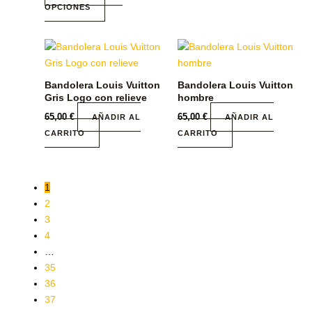
OPCIONES
página
de
producto
Bandolera Louis Vuitton
Bandolera Louis Vuitton
Gris Logo con relieve
hombre
65,00
€
65,00
€
AÑADIR AL
AÑADIR AL
CARRITO
CARRITO
1
2
3
4
…
35
36
37