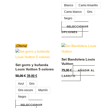
opciones
Blanco
Camo Amarillo
se
pueden
Camo blanco
Gris
elegir
Negro
en
SELECCIONAR
la
OPCIONES
página
de
producto
El
El
Este
¡Oferta!
precio
precio
producto
original
actual
era:
tiene
es:
Set Bandolera Louis
50,00 €.
39,00 €.
múltiples
Vuitton
Set gorro y bufanda
variantes.
Louis Vuitton 5 colores
79,00
€
AÑADIR AL
Las
50,00
€
39,00
€
CARRITO
opciones
Azul
Gris
se
pueden
Gris oscuro
Marrón
elegir
Negro
en
SELECCIONAR
la