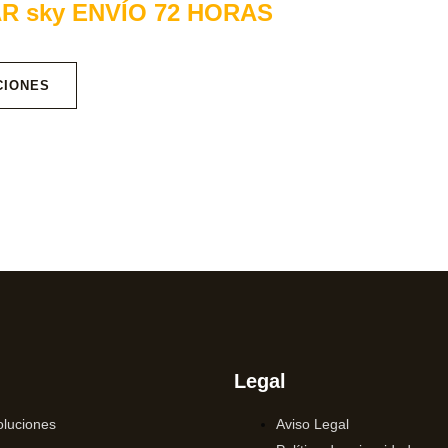
R sky ENVÍO 72 HORAS
CIONES
Legal
luciones
Aviso Legal