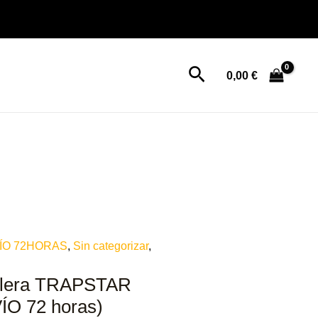
Buscar
0,00
€
ÍO 72HORAS
,
Sin categorizar
,
olera TRAPSTAR
VÍO 72 horas)