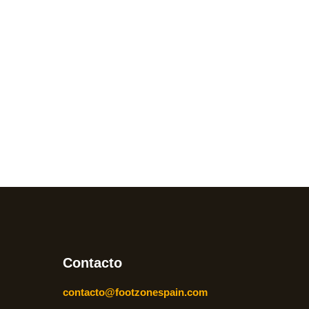
Contacto
contacto@footzonespain.com