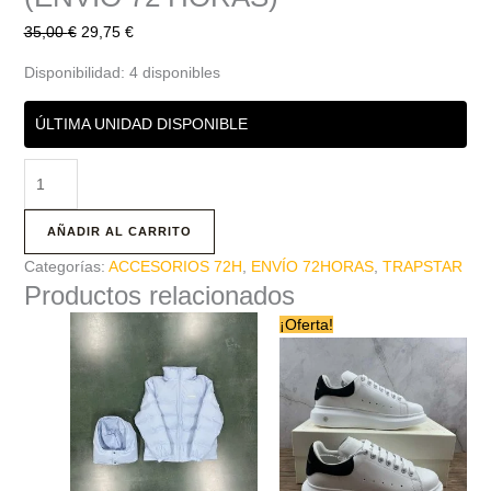
35,00
€
29,75
€
Disponibilidad:
4 disponibles
ÚLTIMA UNIDAD DISPONIBLE
AÑADIR AL CARRITO
Categorías:
ACCESORIOS 72H
,
ENVÍO 72HORAS
,
TRAPSTAR
Productos relacionados
El
El
Este
Este
¡Oferta!
precio
precio
producto
producto
original
actual
tiene
era:
tiene
es:
100,00 €.
79,00 €.
múltiples
múltiples
variantes.
variantes.
Las
Las
opciones
opciones