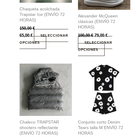
se
se
Chaqueta acolchada
pueden
pueden
Trapstar Ice (ENVÍO 72
Alexander McQueen
elegir
elegir
HORAS)
clásicas (ENVÍO 72
en
en
HORAS)
150,00
€
la
la
65,00
€
100,00
€
79,00
€
SELECCIONAR
página
página
OPCIONES
SELECCIONAR
de
de
OPCIONES
producto
producto
Este
Este
producto
producto
tiene
tiene
múltiples
múltiples
variantes.
variantes.
Las
Las
opciones
opciones
se
se
Chaleco TRAPSTAR
Conjunto corto Denim
pueden
pueden
shooters reflectante
Tears talla M ENVÍO 72
elegir
elegir
(ENVÍO 72 HORAS)
HORAS
en
en