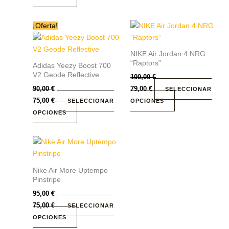
pueden
pueden
elegir
elegir
Este
Este
¡Oferta!
en
en
producto
producto
la
la
tiene
tiene
página
página
NIKE Air Jordan 4 NRG
múltiples
múltiples
de
de
“Raptors”
Adidas Yeezy Boost 700
variantes.
variantes.
producto
producto
V2 Geode Reflective
100,00
€
Las
Las
90,00
€
79,00
€
SELECCIONAR
opciones
opciones
75,00
€
SELECCIONAR
OPCIONES
se
se
OPCIONES
pueden
pueden
elegir
elegir
Este
en
en
producto
la
la
tiene
página
página
Nike Air More Uptempo
múltiples
de
de
Pinstripe
variantes.
producto
producto
95,00
€
Las
75,00
€
SELECCIONAR
opciones
OPCIONES
se