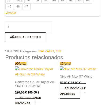
36
36.5
37
38
39
40
41
42
43
44
45
46
47
Limpiar
AÑADIR AL CARRITO
SKU:
N/D
Categorías:
CALZADO
,
ON
Productos relacionados
El
El
El
El
Este
Este
¡Oferta!
¡Oferta!
precio
precio
precio
precio
producto
producto
original
actual
original
actual
era:
tiene
es:
era:
tiene
es:
Nike Air Max 97 White
120,00 €.
100,00 €.
80,00 €.
65,00 €.
múltiples
múltiples
Converse Chuck Taylor All-
80,00
€
65,00
€
variantes.
variantes.
Star Hi Off-White
SELECCIONAR
Las
Las
120,00
€
100,00
€
OPCIONES
opciones
opciones
SELECCIONAR
se
se
OPCIONES