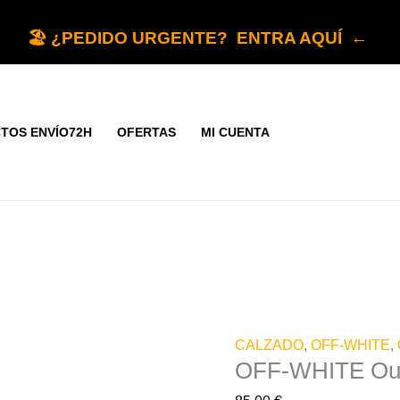
OFF-
WHITE
🏖️ ¿PEDIDO URGENTE? ENTRA AQUÍ ←
Out
Of
Office
graff
TOS ENVÍO72H
OFERTAS
MI CUENTA
cantidad
CALZADO
,
OFF-WHITE
,
OFF-WHITE Out 