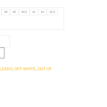
39
40
40,5
41
42
42,5
LZADO
,
OFF-WHITE
,
OUT OF