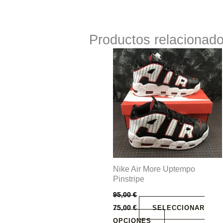
Productos relacionad
Este
producto
tiene
múltiples
variantes.
Las
opciones
se
pueden
Nike Air More Uptempo
elegir
Pinstripe
en
95,00
€
la
75,00
€
SELECCIONAR
página
OPCIONES
de