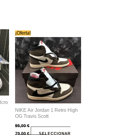
Este
¡Oferta!
producto
tiene
múltiples
variantes.
Las
opciones
se
pueden
lcro
elegir
NIKE Air Jordan 1 Retro High
en
OG Travis Scott
la
95,00
€
página
79,00
€
SELECCIONAR
de