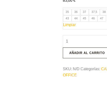
85,00
€
35
36
37
37,5
38
43
44
45
46
47
Limpiar
AÑADIR AL CARRITO
SKU:
N/D
Categorías:
CA
OFFICE