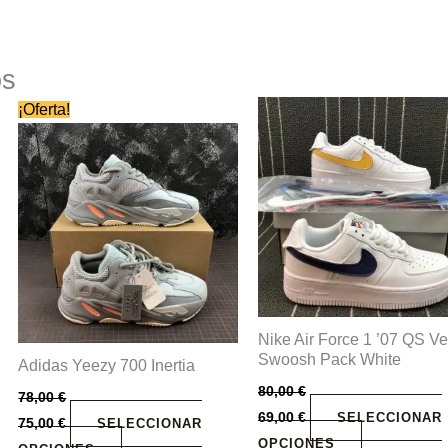
os
Este
Este
¡Oferta!
producto
producto
tiene
tiene
múltiples
múltiples
variantes.
variantes.
Las
Las
opciones
opciones
se
se
pueden
pueden
Nike Air Force 1 ’07 QS Ve
elegir
elegir
Swoosh Pack White
Adidas Yeezy 700 Inertia
en
en
80,00
€
la
la
78,00
€
69,00
€
SELECCIONAR
página
página
75,00
€
SELECCIONAR
OPCIONES
de
de