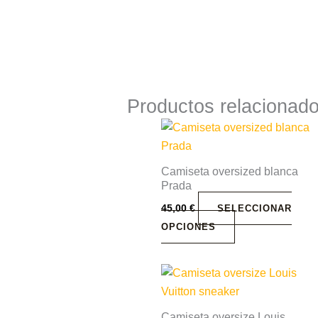
Productos relacionad
Este
producto
tiene
Camiseta oversized blanca
múltiples
Prada
variantes.
45,00
€
SELECCIONAR
Las
OPCIONES
opciones
se
Este
pueden
producto
elegir
tiene
en
Camiseta oversize Louis