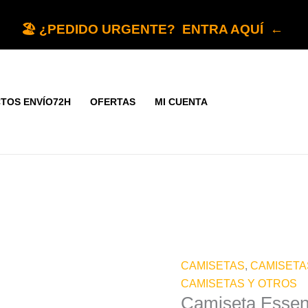
Camiseta
Essentials
🏖️ ¿PEDIDO URGENTE? ENTRA AQUÍ ←
Fear
Of
God
3
TOS ENVÍO72H
OFERTAS
MI CUENTA
colores
cantidad
CAMISETAS
,
CAMISETA
CAMISETAS Y OTROS
Camiseta Essent