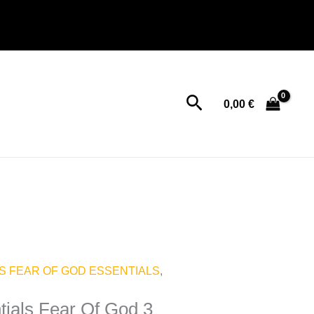
Buscar
0,00
€
S FEAR OF GOD ESSENTIALS
,
ials Fear Of God 3