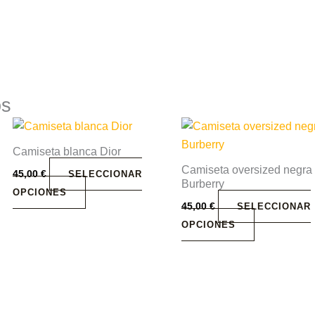
os
Este
Este
producto
producto
Camiseta blanca Dior
tiene
tiene
Camiseta oversized negra
45,00
€
SELECCIONAR
múltiples
múltiples
Burberry
OPCIONES
variantes.
variantes.
45,00
€
SELECCIONAR
Las
Las
OPCIONES
opciones
opciones
se
se
pueden
pueden
elegir
elegir
en
en