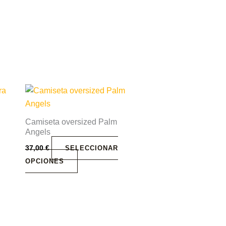
Este
producto
tiene
Camiseta oversized Palm
múltiples
Angels
variantes.
37,00
€
SELECCIONAR
Las
OPCIONES
opciones
se
pueden
elegir
en