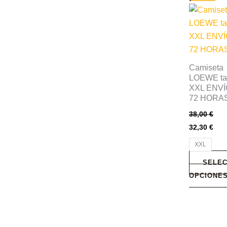
producto
tiene
múltiples
variantes.
Las
Camiseta
opciones
LOEWE tal
XXL ENVÍ
se
72 HORA
pueden
38,00
€
elegir
32,30
€
en
la
XXL
página
SELEC
de
OPCIONE
producto