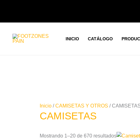
Ir
Ordenado
al
por
contenido
los
últimos
INICIO
CATÁLOGO
PRODUC
Inicio
/
CAMISETAS Y OTROS
/ CAMISETA
CAMISETAS
Este
Mostrando 1–20 de 670 resultados