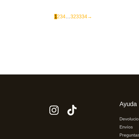
1
2
3
4
…
32
33
34
→
Ayuda
Devoluci
Envíos
Preguntas