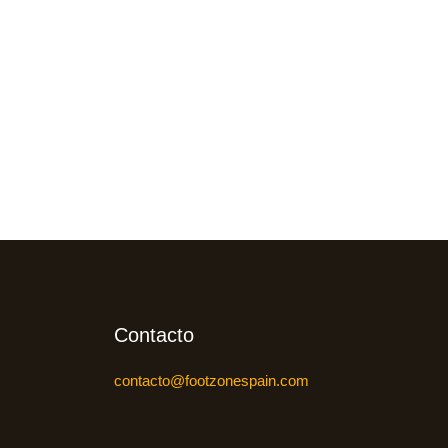
Contacto
contacto@footzonespain.com