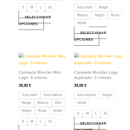
se
se
S
M
L
XL
Azul cielo
Beige
pueden
pueden
Blanco
Negro
Rosa
elegir
elegir
SELECCIONAR
Verde
en
en
OPCIONES
la
la
SELECCIONAR
página
página
OPCIONES
de
de
producto
producto
Este
Este
producto
producto
tiene
tiene
Camiseta Moncler Mini
Camiseta Moncler Logo
múltiples
múltiples
Logo- 8 colores
duplicado- 3 colores
variantes.
variantes.
39,00
€
39,00
€
Las
Las
Azul cielo
Azul marino
Azul marino
Negro
opciones
opciones
se
se
Beige
Blanco
Gris
Verde
pueden
pueden
Negro
Rosa
Verde
S
M
L
XL
elegir
elegir
S
M
L
XL
en
en
SELECCIONAR
la
la
OPCIONES