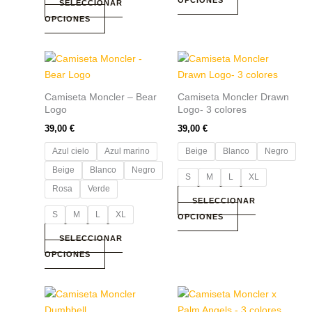
SELECCIONAR
página
página
OPCIONES
de
de
producto
producto
Este
Este
producto
producto
tiene
tiene
Camiseta Moncler – Bear
Camiseta Moncler Drawn
múltiples
múltiples
Logo
Logo- 3 colores
variantes.
variantes.
39,00
€
39,00
€
Las
Las
Azul cielo
Azul marino
Beige
Blanco
Negro
opciones
opciones
se
se
Beige
Blanco
Negro
S
M
L
XL
pueden
pueden
Rosa
Verde
elegir
elegir
SELECCIONAR
S
M
L
XL
en
en
OPCIONES
la
la
SELECCIONAR
página
página
OPCIONES
de
de
producto
producto
Este
Este
producto
producto