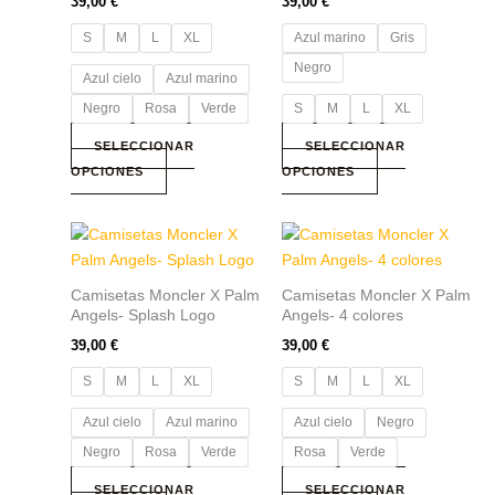
39,00
€
39,00
€
Las
Las
S
M
L
XL
Azul marino
Gris
opciones
opciones
se
se
Negro
Azul cielo
Azul marino
pueden
pueden
Negro
Rosa
Verde
S
M
L
XL
elegir
elegir
en
en
SELECCIONAR
SELECCIONAR
la
la
OPCIONES
OPCIONES
página
página
de
de
Este
Este
producto
producto
producto
producto
tiene
tiene
Camisetas Moncler X Palm
Camisetas Moncler X Palm
múltiples
múltiples
Angels- Splash Logo
Angels- 4 colores
variantes.
variantes.
39,00
€
39,00
€
Las
Las
S
M
L
XL
S
M
L
XL
opciones
opciones
se
se
Azul cielo
Azul marino
Azul cielo
Negro
pueden
pueden
Negro
Rosa
Verde
Rosa
Verde
elegir
elegir
en
en
SELECCIONAR
SELECCIONAR