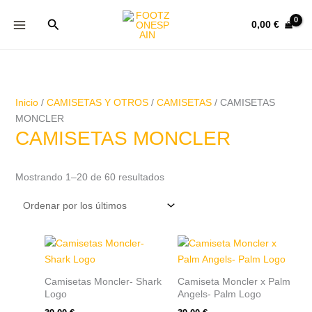
Ir
Ordenado
Buscar
al
por
0,00
€
contenido
los
últimos
Inicio
/
CAMISETAS Y OTROS
/
CAMISETAS
/ CAMISETAS
MONCLER
CAMISETAS MONCLER
Mostrando 1–20 de 60 resultados
Este
Este
producto
producto
tiene
tiene
Camisetas Moncler- Shark
Camiseta Moncler x Palm
múltiples
múltiples
Logo
Angels- Palm Logo
variantes.
variantes.