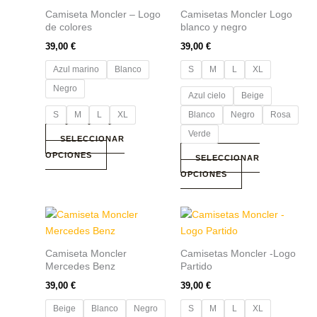
tiene
tiene
Camiseta Moncler – Logo
Camisetas Moncler Logo
múltiples
múltiples
de colores
blanco y negro
variantes.
variantes.
39,00
€
39,00
€
Las
Las
Azul marino
Blanco
S
M
L
XL
opciones
opciones
se
se
Negro
Azul cielo
Beige
pueden
pueden
S
M
L
XL
Blanco
Negro
Rosa
elegir
elegir
Verde
en
en
SELECCIONAR
la
la
OPCIONES
SELECCIONAR
página
página
OPCIONES
de
de
producto
producto
Este
Este
producto
producto
tiene
tiene
Camiseta Moncler
Camisetas Moncler -Logo
múltiples
múltiples
Mercedes Benz
Partido
variantes.
variantes.
39,00
€
39,00
€
Las
Las
Beige
Blanco
Negro
S
M
L
XL
opciones
opciones