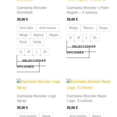
tiene
tiene
Camiseta Moncler
Camiseta Moncler x Palm
múltiples
múltiples
Dumbbell
Angels – 3 colores
variantes.
variantes.
39,00
€
39,00
€
Las
Las
Azul cielo
Azul marino
Beige
Blanco
Negro
opciones
opciones
se
se
Beige
Blanco
Negro
S
M
L
XL
pueden
pueden
Rosa
Verde
elegir
elegir
SELECCIONAR
S
M
L
XL
en
en
OPCIONES
la
la
SELECCIONAR
página
página
OPCIONES
de
de
producto
producto
Este
Este
producto
producto
tiene
tiene
Camiseta Moncler Logo
Camiseta Moncler Basic
múltiples
múltiples
Spray
Logo- 3 colores
variantes.
variantes.
39,00
€
39,00
€
Las
Las
Azul marino
Beige
Azul marino
Negro