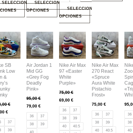
SELECCIONAR
SELECCIONAR
SELECCIONAR
CIONES
OPCIONES
OPCIONES
te
Este
Este
Este
Est
oducto
producto
producto
producto
pro
ne
tiene
tiene
tiene
tien
tiples
múltiples
múltiples
múltiples
múlt
ke SB
Air Jordan 1
Nike Air Max
Nike Air Max
Nike
iantes.
variantes.
variantes.
variantes.
vari
nk Low
Mid GG
97 «Easter
270 React
Zo
s
Las
Las
Las
Las
n &
«Grey Fog
White
«Spruce
Spi
ciones
opciones
opciones
opciones
opc
ry’s
Deadly
Purple»
Aura White
Cag
unky
Pink»
Pistachio
«Tri
se
se
se
se
75,00
€
nky
Frost»
Whi
eden
pueden
pueden
pueden
pue
95,00
€
69,00
€
8,00
€
75,00
€
95,
gir
elegir
elegir
elegir
eleg
79,00
€
36
37
,00
€
en
en
en
en
36
37
36
36
37
38
39
la
la
la
la
6
37
38
39
38
38
39
40
40.5
gina
página
página
página
pág
8
39
40
40.5
40
40