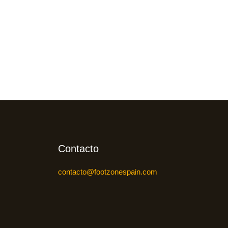
Contacto
contacto@footzonespain.com