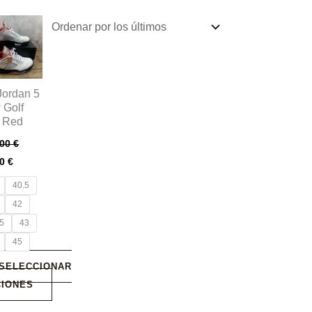
e
ducto
e
iples
Jordan 5
antes.
 Golf
e Red
iones
,00
€
00
€
den
40.5
ir
42
,5
43
ina
45
SELECCIONAR
ducto
CIONES