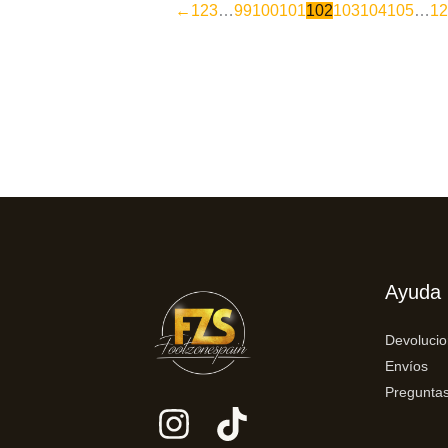
←
1
2
3
…
99
100
101
102
103
104
105
…
12
Ayuda
Devoluci
Envíos
Preguntas