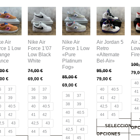
te
Este
Este
Este
Est
oducto
producto
producto
producto
pro
ne
tiene
tiene
tiene
tien
tiples
múltiples
múltiples
múltiples
múlt
e Air
Nike Air
Nike Air
Air Jordan 5
Air 
iantes.
variantes.
variantes.
variantes.
vari
rce 1 Low
Force 1’07
Force 1 Low
Retro
Low
s
Las
Las
Las
Las
ange
Low Black
«Pure
«Alternate
Fir
ciones
opciones
opciones
opciones
opc
ance
White
Platinum
Bel-Air»
100
Fog»
se
se
se
se
,00
€
74,00
€
95,00
€
79,
eden
pueden
pueden
pueden
pue
85,00
€
,00
€
69,00
€
79,00
€
40
gir
elegir
elegir
elegir
eleg
69,00
€
6
37
36
37
40
40.5
en
en
en
en
41
36
37
8
39
38
39
41
42
la
la
la
la
42
38
39
0
40.5
40
40.5
42,5
43
gina
página
página
página
pág
44
40
40.5
1
42
41
42
44
45
de
de
de
de
41
42
2,5
43
42,5
43
oducto
producto
producto
producto
pro
SELECCIONAR
OP
42,5
43
4
45
44
45
OPCIONES
44
45