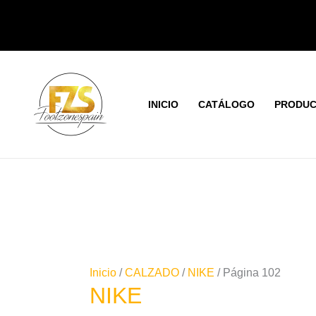
Ir
Or
al
po
contenido
los
últ
INICIO
CATÁLOGO
PRODUC
Inicio
/
CALZADO
/
NIKE
/ Página 102
NIKE