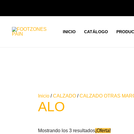
Ir
Ordenado
al
por
contenido
los
últimos
INICIO
CATÁLOGO
PRODUC
Inicio
/
CALZADO
/
CALZADO OTRAS MAR
ALO
El
El
Est
Mostrando los 3 resultados
¡Oferta!