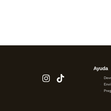
Ayuda
Devo
Enví
Preg