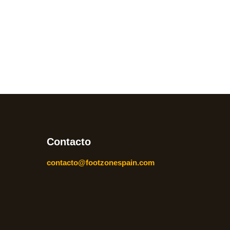
Contacto
contacto@footzonespain.com