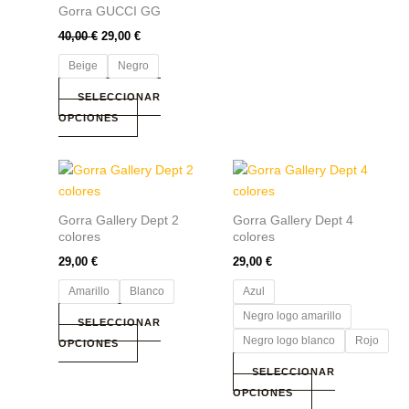
Gorra GUCCI GG
elegir
en
40,00
€
29,00
€
la
Beige
Negro
página
de
SELECCIONAR
producto
OPCIONES
Este
Este
producto
producto
tiene
tiene
Gorra Gallery Dept 2
Gorra Gallery Dept 4
múltiples
múltiples
colores
colores
variantes.
variantes.
29,00
€
29,00
€
Las
Las
Amarillo
Blanco
Azul
opciones
opciones
se
se
Negro logo amarillo
SELECCIONAR
pueden
pueden
Negro logo blanco
Rojo
OPCIONES
elegir
elegir
SELECCIONAR
en
en
OPCIONES
la
la