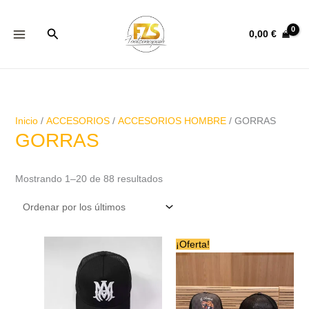
Ir
Ordenado
al
por
Buscar
0,00
€
contenido
los
últimos
Inicio
/
ACCESORIOS
/
ACCESORIOS HOMBRE
/ GORRAS
GORRAS
Mostrando 1–20 de 88 resultados
Este
¡Oferta!
producto
tiene
múltiples
variantes.