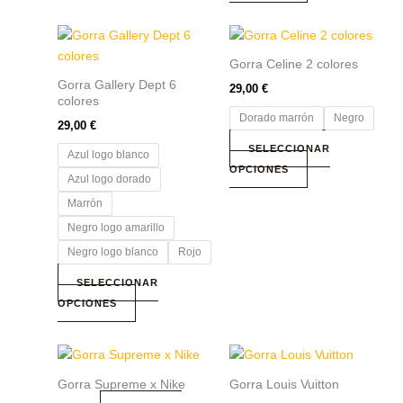
página
página
de
de
Este
Este
producto
producto
producto
producto
Gorra Celine 2 colores
tiene
tiene
Gorra Gallery Dept 6
29,00
€
múltiples
múltiples
colores
variantes.
variantes.
Dorado marrón
Negro
29,00
€
Las
Las
SELECCIONAR
Azul logo blanco
opciones
opciones
OPCIONES
se
se
Azul logo dorado
pueden
pueden
Marrón
elegir
elegir
Negro logo amarillo
en
en
Negro logo blanco
Rojo
la
la
página
página
SELECCIONAR
de
de
OPCIONES
producto
producto
Este
producto
Gorra Supreme x Nike
Gorra Louis Vuitton
tiene