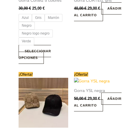
Gorra Corteiz 5 colores
Gorra CORTEIZ gris
elegir
en
30,00
€
25,00
€
40,00
€
29,00
€
AÑADIR
la
AL CARRITO
Azul
Gris
Marrón
página
Negro
de
Negro logo negro
producto
Verde
SELECCIONAR
OPCIONES
El
El
El
El
Este
¡Oferta!
¡Oferta!
precio
precio
precio
precio
producto
original
actual
original
actual
era:
tiene
es:
era:
es:
Gorra YSL negra
40,00 €.
29,00 €.
50,00 €.
29,00 €.
múltiples
50,00
€
29,00
€
AÑADIR
variantes.
AL CARRITO
Las
opciones
se
pueden