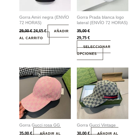
opciones
se
Gorra Amiri negra (ENVÍO
Gorra Prada blanca logo
pueden
72 HORAS)
lateral (ENVÍO 72 HORAS)
elegir
29,00
€
24,65
€
35,00
€
AÑADIR
en
29,75
€
AL CARRITO
la
página
SELECCIONAR
de
OPCIONES
producto
Gorra Gucci rosa GG
Gorra Gucci Vintage
35,00
€
30,00
€
AÑADIR AL
AÑADIR AL