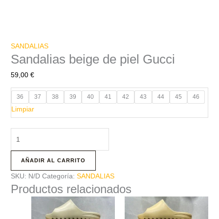
SANDALIAS
Sandalias beige de piel Gucci
59,00
€
36
37
38
39
40
41
42
43
44
45
46
Limpiar
AÑADIR AL CARRITO
SKU:
N/D
Categoría:
SANDALIAS
Productos relacionados
Este
Este
producto
producto