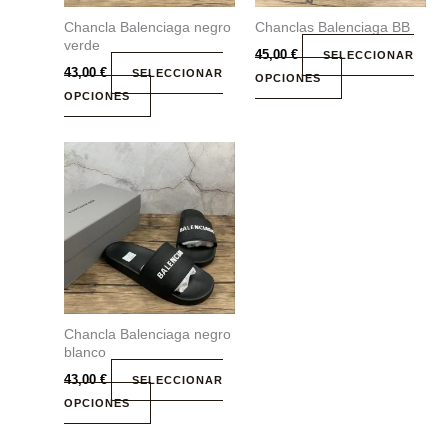
se
se
Chancla Balenciaga negro
Chanclas Balenciaga BB
pueden
pueden
verde
elegir
elegir
45,00
€
SELECCIONAR
43,00
€
SELECCIONAR
en
en
OPCIONES
OPCIONES
la
la
página
página
de
de
Este
producto
producto
producto
tiene
múltiples
variantes.
Las
opciones
se
Chancla Balenciaga negro
pueden
blanco
elegir
43,00
€
SELECCIONAR
en
OPCIONES
la
página