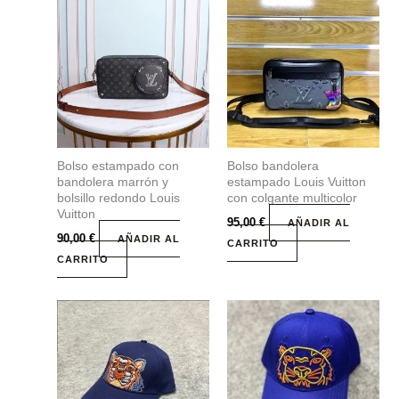
Bolso estampado con
Bolso bandolera
bandolera marrón y
estampado Louis Vuitton
bolsillo redondo Louis
con colgante multicolor
Vuitton
95,00
€
AÑADIR AL
90,00
€
AÑADIR AL
CARRITO
CARRITO