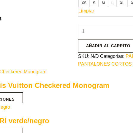
XS
S
M
L
XL
Limpiar
s
AÑADIR AL CARRITO
SKU:
N/D
Categorías:
PA
PANTALONES CORTOS 
uis Vuitton Checkered Monogram
CIONES
RI verde/negro