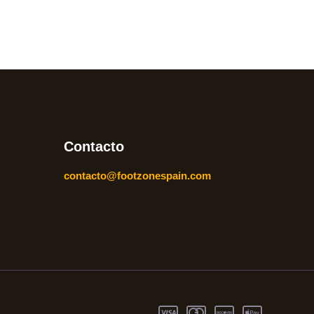
Contacto
contacto@footzonespain.com