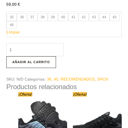
59,00
€
35
36
37
38
39
40
41
42
43
44
45
46
Limpiar
AÑADIR AL CARRITO
SKU:
N/D
Categorías:
38
,
40
,
RECOMENDADOS
,
SHOX
Productos relacionados
El
El
Este
Este
¡Oferta!
¡Oferta!
precio
precio
producto
producto
original
actual
tiene
era:
tiene
es:
80,00 €.
59,00 €.
múltiples
múltiples
variantes.
variantes.
Las
Las