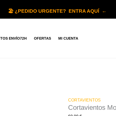
Cortavientos
Moncler
🏖️ ¿PEDIDO URGENTE? ENTRA AQUÍ ←
negro
cantidad
TOS ENVÍO72H
OFERTAS
MI CUENTA
CORTAVIENTOS
Cortavientos Mo