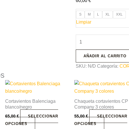
60,00
€
S
M
L
XL
XXL
Limpiar
AÑADIR AL CARRITO
SKU:
N/D
Categoría:
COR
os
Este
Este
producto
producto
tiene
tiene
Cortavientos Balenciaga
Chaqueta cortavientos CP
múltiples
múltiples
blanco/negro
Company 3 colores
variantes.
variantes.
65,00
€
55,00
€
SELECCIONAR
SELECCIONAR
Las
Las
OPCIONES
OPCIONES
opciones
opciones