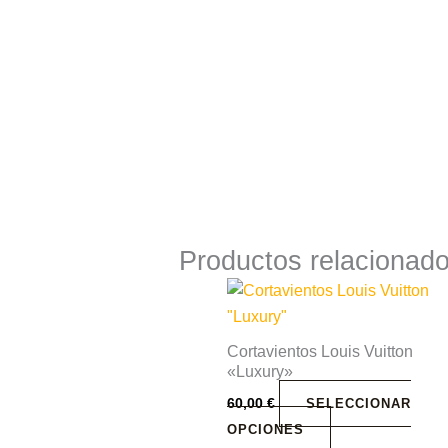
Productos relacionad
Este
producto
tiene
Cortavientos Louis Vuitton
múltiples
«Luxury»
variantes.
60,00
€
SELECCIONAR
Las
OPCIONES
opciones