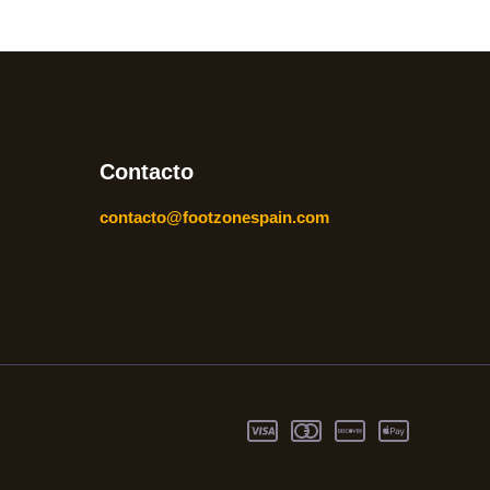
Contacto
contacto@footzonespain.com