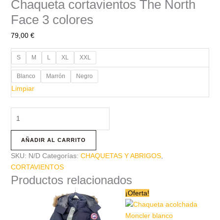
Chaqueta cortavientos The North
Face 3 colores
79,00
€
S
M
L
XL
XXL
Blanco
Marrón
Negro
Limpiar
AÑADIR AL CARRITO
SKU:
N/D
Categorías:
CHAQUETAS Y ABRIGOS
,
CORTAVIENTOS
Productos relacionados
El
El
Este
Este
¡Oferta!
precio
precio
producto
producto
original
actual
tiene
era:
tiene
es: