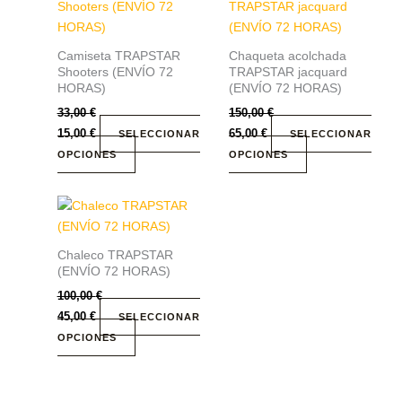
producto
producto
tiene
tiene
múltiples
múltiples
Camiseta TRAPSTAR
Chaqueta acolchada
variantes.
variantes.
Shooters (ENVÍO 72
TRAPSTAR jacquard
Las
Las
HORAS)
(ENVÍO 72 HORAS)
opciones
opciones
33,00
€
150,00
€
se
se
15,00
€
65,00
€
SELECCIONAR
SELECCIONAR
pueden
pueden
OPCIONES
OPCIONES
elegir
elegir
en
en
Este
la
la
producto
página
página
tiene
de
de
Chaleco TRAPSTAR
múltiples
(ENVÍO 72 HORAS)
producto
producto
variantes.
100,00
€
Las
45,00
€
SELECCIONAR
opciones
OPCIONES
se
pueden
elegir