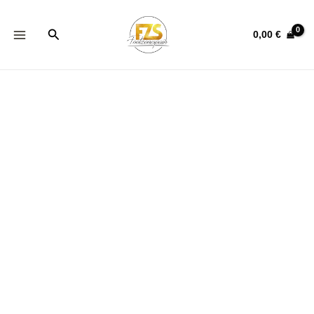
Ir
Chándal
al
Trapstar
Buscar
0,00
€
contenido
negro
rev
(ENVÍO
72
HORAS)
cantidad