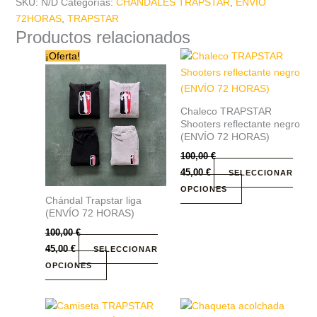
SKU:
N/D
Categorías:
CHÁNDALES TRAPSTAR
,
ENVÍO
72HORAS
,
TRAPSTAR
Productos relacionados
Este
Este
¡Oferta!
producto
producto
tiene
tiene
múltiples
múltiples
Chaleco TRAPSTAR
variantes.
variantes.
Shooters reflectante negro
Las
Las
(ENVÍO 72 HORAS)
opciones
opciones
100,00
€
se
se
45,00
€
SELECCIONAR
pueden
pueden
OPCIONES
Chándal Trapstar liga
elegir
elegir
(ENVÍO 72 HORAS)
en
en
100,00
€
la
la
45,00
€
SELECCIONAR
página
página
OPCIONES
de
de
producto
producto
Este
Este