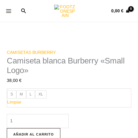
Ir
Camiseta
Buscar
al
blanca
0,00
€
contenido
Burberry
"Small
Logo"
cantidad
CAMISETAS BURBERRY
Camiseta blanca Burberry «Small
Logo»
38,00
€
S
M
L
XL
Limpiar
AÑADIR AL CARRITO