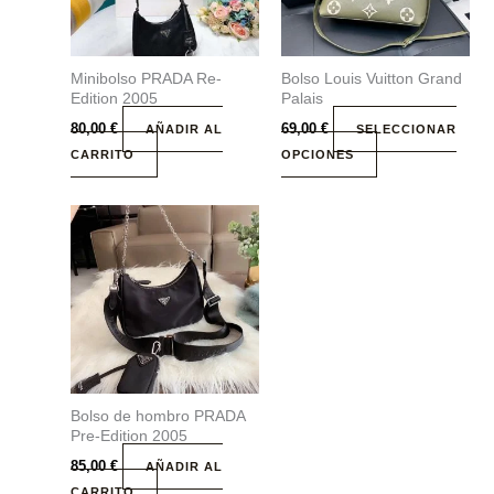
Las
opciones
se
Minibolso PRADA Re-
Bolso Louis Vuitton Grand
pueden
Edition 2005
Palais
elegir
80,00
€
69,00
€
AÑADIR AL
SELECCIONAR
en
CARRITO
OPCIONES
la
página
de
producto
Bolso de hombro PRADA
Pre-Edition 2005
85,00
€
AÑADIR AL
CARRITO