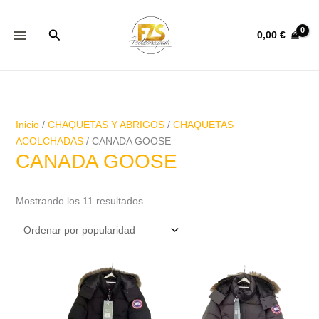
Ir
Ordenado
al
por
Buscar
0,00
€
contenido
popularidad
Inicio
/
CHAQUETAS Y ABRIGOS
/
CHAQUETAS
ACOLCHADAS
/ CANADA GOOSE
CANADA GOOSE
Mostrando los 11 resultados
Este
Este
producto
producto
tiene
tiene
múltiples
múltiples