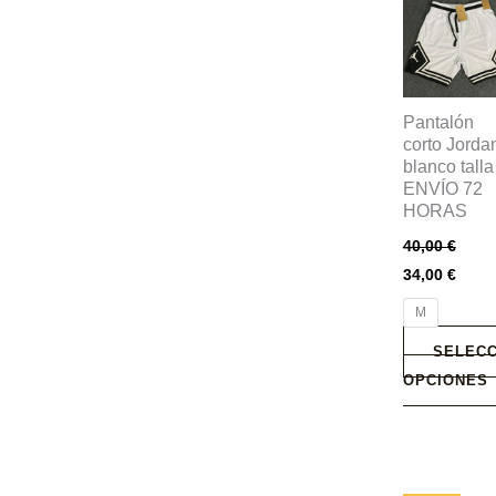
producto
tiene
múltiples
variantes.
Pantalón
Las
corto Jorda
blanco tall
opciones
ENVÍO 72
se
HORAS
pueden
40,00
€
elegir
34,00
€
en
la
M
página
SELECC
de
OPCIONES
producto