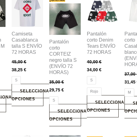
producto
producto
producto
produ
tiene
tiene
tiene
tiene
múltiples
múltiples
múltiples
múlti
variantes.
variantes.
variantes.
varian
Camiseta
Pantalón
Panta
Las
Las
Las
Las
n
Casablanca
corto Denim
corto
Pantalón
a M
talla S ENVÍO
Tears ENVÍO
Casa
opciones
opciones
opciones
opcio
corto
72 HORAS
72 HORAS
blanc
CORTEIZ
se
se
se
se
(ENV
negro talla S
45,00
€
40,00
€
pueden
pueden
pueden
pued
HOR
(ENVÍO 72
38,25
€
34,00
€
elegir
elegir
elegir
elegir
HORAS)
37,00
en
en
en
en
S
S
35,00
€
31,45
la
la
la
la
29,75
€
SELECCIONAR
Rojo
M
página
página
página
págin
IONAR
OPCIONES
S
de
de
de
de
SELECCIONAR
S
producto
producto
producto
produ
OPCIONES
SELECCIONAR
OPCI
OPCIONES