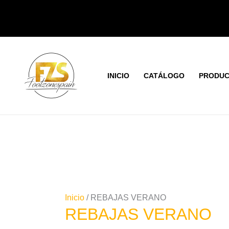
Ir
Ordenado
al
por
contenido
los
últimos
INICIO
CATÁLOGO
PRODUC
Inicio
/ REBAJAS VERANO
REBAJAS VERANO