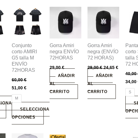
Este
Este
producto
produ
tiene
tiene
múltiples
múlti
variantes.
varian
Conjunto
Gorra Amiri
Gorra Amiri
Panta
Las
Las
corto AMIRI
negra ENVÍO
negra (ENVÍO
corto
G5 talla M
72HORAS
72 HORAS)
talla
opciones
opcio
ENVÍO
72 H
se
se
29,00
€
29,00
€
24,65
€
72HORAS
40,00
pueden
pued
AÑADIR
AÑADIR
60,00
€
34,00
elegir
elegir
AL
AL
51,00
€
en
en
CARRITO
CARRITO
S
la
la
M
IONAR
S
página
págin
SELECCIONAR
OPCI
de
de
OPCIONES
producto
produ
Este
Este
Este
Este
¡Oferta!