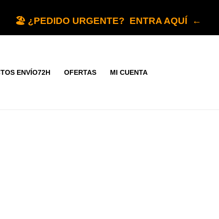
🏖️ ¿PEDIDO URGENTE? ENTRA AQUÍ ←
TOS ENVÍO72H
OFERTAS
MI CUENTA