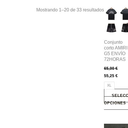
Este
Mostrando 1–20 de 33 resultados
producto
tiene
múltiples
variantes.
Conjunto
Las
corto AMIRI
G5 ENVÍO
opciones
72HORAS
se
65,00
€
pueden
55,25
€
elegir
en
XL
la
SELECC
página
OPCIONES
de
producto
Este