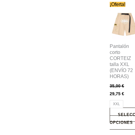
Este
¡Oferta!
producto
tiene
múltiples
variantes.
Las
Pantalón
opciones
corto
CORTEIZ
se
talla XXL
pueden
(ENVÍO 72
elegir
HORAS)
en
35,00
€
la
29,75
€
página
XXL
de
producto
SELECC
OPCIONES