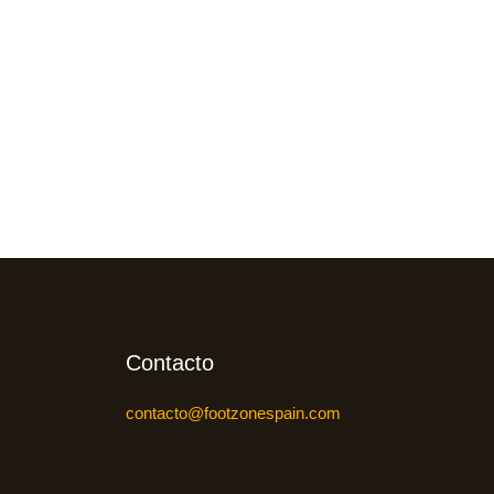
Contacto
contacto@footzonespain.com