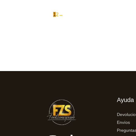
1
2
→
Ayuda
Devoluci
Envíos
Preguntas