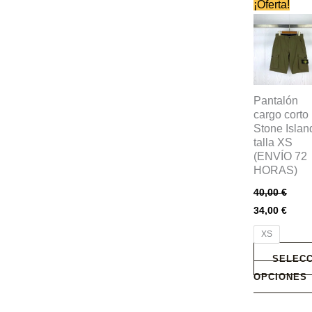
Este
¡Oferta!
producto
tiene
múltiples
variantes.
Las
Pantalón
opciones
cargo corto
Stone Islan
se
talla XS
pueden
(ENVÍO 72
elegir
HORAS)
en
40,00
€
la
34,00
€
página
XS
de
producto
SELECC
OPCIONES