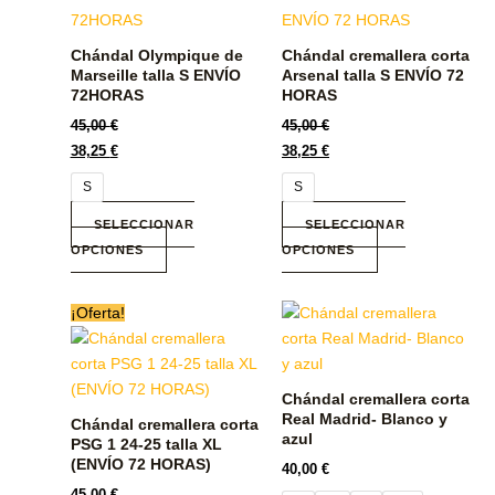
múltiples
múltiples
variantes.
variantes.
Chándal Olympique de
Chándal cremallera corta
Las
Las
Marseille talla S ENVÍO
Arsenal talla S ENVÍO 72
opciones
opciones
72HORAS
HORAS
se
se
45,00
€
45,00
€
pueden
pueden
38,25
€
38,25
€
elegir
elegir
S
S
en
en
la
la
SELECCIONAR
SELECCIONAR
página
página
OPCIONES
OPCIONES
de
de
producto
producto
Este
Este
¡Oferta!
producto
producto
tiene
tiene
múltiples
múltiples
Chándal cremallera corta
variantes.
variantes.
Real Madrid- Blanco y
Chándal cremallera corta
Las
Las
azul
PSG 1 24-25 talla XL
opciones
opciones
(ENVÍO 72 HORAS)
40,00
€
se
se