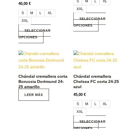
S
M
L
XL
opciones
opciones
40,00
€
se
se
XXL
S
M
L
XL
pueden
pueden
SELECCIONAR
XXL
elegir
elegir
OPCIONES
en
en
SELECCIONAR
la
la
OPCIONES
página
página
de
de
Este
producto
producto
producto
tiene
múltiples
Chándal cremallera corta
Chándal cremallera
variantes.
Borussia Dortmund 24-
Chelsea FC corta 24-25
Las
25 amarillo
azul
opciones
45,00
€
LEER MÁS
se
S
M
L
XL
pueden
XXL
elegir
en
SELECCIONAR
la
OPCIONES