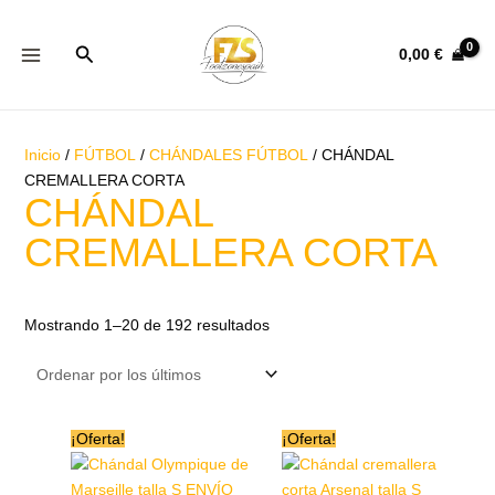
Ir
Ordenado
al
por
Buscar
0,00
€
contenido
los
últimos
Inicio
/
FÚTBOL
/
CHÁNDALES FÚTBOL
/ CHÁNDAL
CREMALLERA CORTA
CHÁNDAL
CREMALLERA CORTA
Mostrando 1–20 de 192 resultados
Este
Este
¡Oferta!
¡Oferta!
producto
producto
tiene
tiene