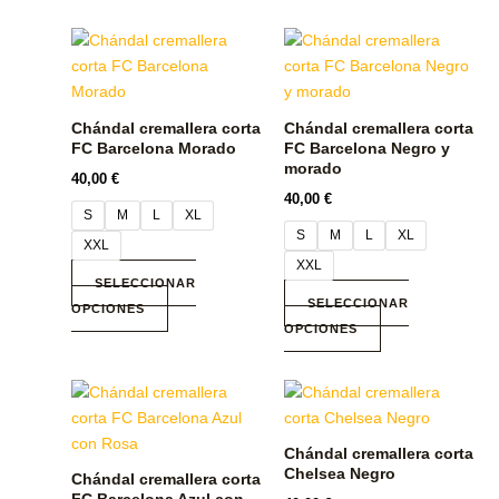
de
de
Este
Este
producto
producto
producto
producto
tiene
tiene
múltiples
múltiples
Chándal cremallera corta
Chándal cremallera corta
variantes.
variantes.
FC Barcelona Morado
FC Barcelona Negro y
Las
Las
morado
40,00
€
opciones
opciones
40,00
€
S
M
L
XL
se
se
S
M
L
XL
pueden
pueden
XXL
XXL
elegir
elegir
SELECCIONAR
en
en
SELECCIONAR
OPCIONES
la
la
OPCIONES
página
página
de
de
Este
Este
producto
producto
producto
producto
tiene
tiene
Chándal cremallera corta
múltiples
múltiples
Chelsea Negro
Chándal cremallera corta
variantes.
variantes.
FC Barcelona Azul con