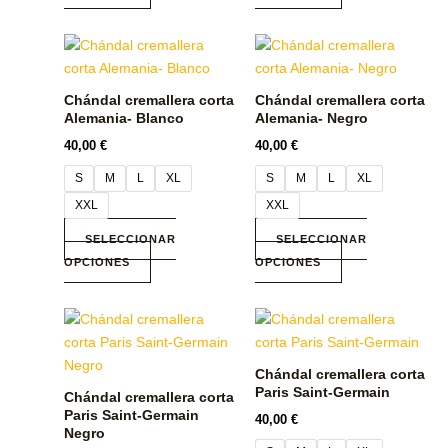
la
la
Este
Este
página
página
producto
producto
de
de
tiene
tiene
producto
producto
Chándal cremallera corta
Chándal cremallera corta
múltiples
múltiples
Alemania- Blanco
Alemania- Negro
variantes.
variantes.
40,00
€
40,00
€
Las
Las
S
M
L
XL
S
M
L
XL
opciones
opciones
se
se
XXL
XXL
pueden
pueden
SELECCIONAR
SELECCIONAR
elegir
elegir
OPCIONES
OPCIONES
en
en
la
la
Este
Este
página
página
producto
producto
de
de
tiene
tiene
producto
producto
Chándal cremallera corta
múltiples
múltiples
Paris Saint-Germain
Chándal cremallera corta
variantes.
variantes.
Paris Saint-Germain
40,00
€
Las
Las
Negro