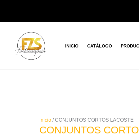
Ir
Ordenado
al
por
contenido
los
últimos
INICIO
CATÁLOGO
PRODUC
Inicio
/ CONJUNTOS CORTOS LACOSTE
CONJUNTOS CORTO