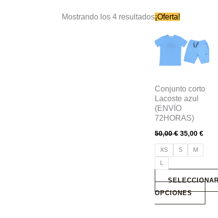
El
El
Est
Mostrando los 4 resultados
¡Oferta!
precio
prec
pro
original
actu
era:
es:
tie
50,00 €.
35,0
múl
var
Las
Conjunto corto
opc
Lacoste azul
se
(ENVÍO
pue
72HORAS)
eleg
50,00
€
35,00
€
en
XS
S
M
la
L
pág
SELECCIONA
de
OPCIONES
pro