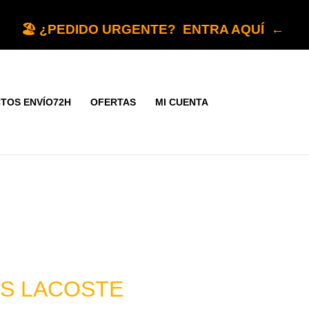
🏖️ ¿PEDIDO URGENTE? ENTRA AQUÍ ←
TOS ENVÍO72H
OFERTAS
MI CUENTA
S LACOSTE