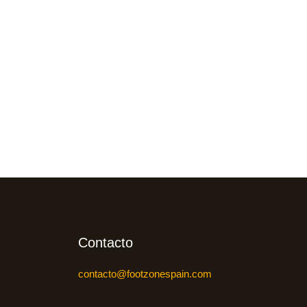
Contacto
contacto@footzonespain.com