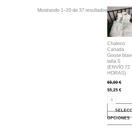
Este
Mostrando 1–20 de 37 resultados
producto
tiene
múltiples
variantes.
Chaleco
Las
Canada
Goose blan
opciones
talla S
se
(ENVÍO 72
pueden
HORAS)
elegir
65,00
€
en
55,25
€
la
S
página
de
SELECC
producto
OPCIONES