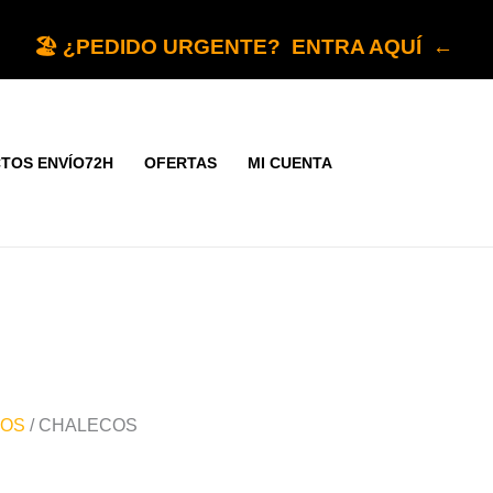
🏖️ ¿PEDIDO URGENTE? ENTRA AQUÍ ←
TOS ENVÍO72H
OFERTAS
MI CUENTA
COS
/ CHALECOS