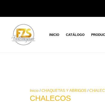
Ir
Ordenado
al
por
contenido
los
últimos
INICIO
CATÁLOGO
PRODUC
Inicio
/
CHAQUETAS Y ABRIGOS
/
CHALE
CHALECOS