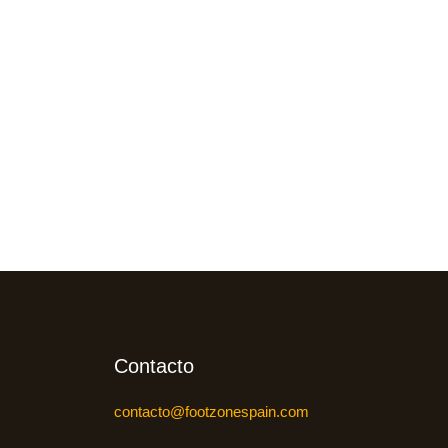
Contacto
contacto@footzonespain.com