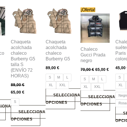
El
El
Este
Este
Este
Este
¡Oferta!
precio
precio
producto
producto
producto
produ
original
actual
era:
es:
tiene
tiene
tiene
tiene
70,00 €.
65,00 €.
múltiples
múltiples
múltiples
múlti
variantes.
variantes.
variantes.
varian
Chaqueta
Chaqueta
Chal
Las
Las
Las
Las
acolchada
acolchada
suéte
Chaleco
co
chaleco
chaleco
Paris
opciones
opciones
opciones
opcio
Gucci Prada
Burberry G5
Burberry G5
color
negro
se
se
se
se
talla S
89,00
€
45,00
pueden
pueden
pueden
pued
70,00
€
65,00
€
(ENVÍO 72
HORAS)
elegir
elegir
elegir
elegir
S
M
L
S
S
M
L
en
en
en
en
89,00
€
XL
XXL
XL
XL
XXL
la
la
la
la
65,00
€
SELECCIONAR
Negr
SELECCIONAR
página
página
página
págin
S
OPCIONES
Rosa 
OPCIONES
de
de
de
de
IONAR
SELECCIONAR
producto
producto
producto
produ
S
OPCIONES
OPCI