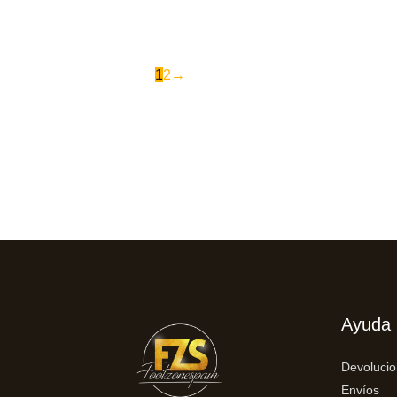
1
2
→
Ayuda
Devoluci
Envíos