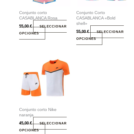
se
se
Conjunto corto
Conjunto Corto
pueden
pueden
CASABLANCA Rosa
CASABLANCA «Bold
elegir
elegir
shell»
55,00
€
SELECCIONAR
en
en
55,00
€
SELECCIONAR
OPCIONES
la
la
OPCIONES
página
página
de
de
producto
producto
Este
producto
tiene
múltiples
variantes.
Las
opciones
se
Conjunto corto Nike
pueden
naranja
elegir
45,00
€
SELECCIONAR
en
OPCIONES
la