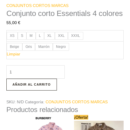
CONJUNTOS CORTOS MARCAS
Conjunto corto Essentials 4 colores
55,00
€
XS
S
M
L
XL
XXL
XXXL
Beige
Gris
Marrón
Negro
Limpiar
AÑADIR AL CARRITO
SKU:
N/D
Categoría:
CONJUNTOS CORTOS MARCAS
Productos relacionados
El
El
Este
Este
¡Oferta!
precio
precio
producto
producto
original
actual