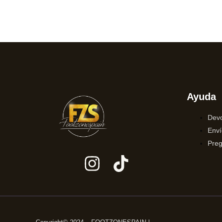
Ayuda
Devo
Enví
Preg