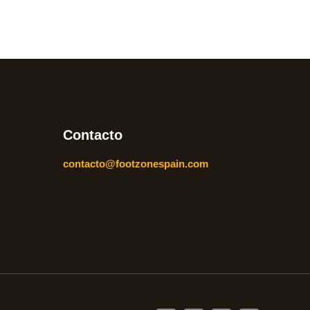
Contacto
contacto@footzonespain.com