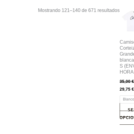
Este
Mostrando 121–140 de 671 resultados
produc
tiene
múltip
variant
Camis
Cortei
Las
Grand
opcion
blanca 
se
S (EN
HORA
puede
elegir
35,00
€
en
29,75
€
la
Blanc
página
SE
de
OPCIO
produc