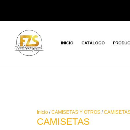
Ir
Orden
al
por
contenido
los
último
INICIO
CATÁLOGO
PRODUC
Inicio
/
CAMISETAS Y OTROS
/
CAMISETA
CAMISETAS