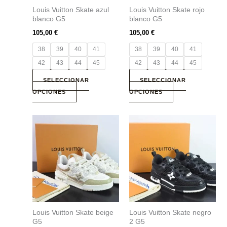
Louis Vuitton Skate azul
Louis Vuitton Skate rojo
pueden
pueden
blanco G5
blanco G5
elegir
elegir
105,00
€
105,00
€
en
en
la
la
38
39
40
41
38
39
40
41
página
página
42
43
44
45
42
43
44
45
de
de
producto
producto
SELECCIONAR
SELECCIONAR
OPCIONES
OPCIONES
Este
Este
producto
producto
tiene
tiene
múltiples
múltiples
variantes.
variantes.
Las
Las
opciones
opciones
se
se
Louis Vuitton Skate beige
Louis Vuitton Skate negro
pueden
pueden
G5
2 G5
elegir
elegir