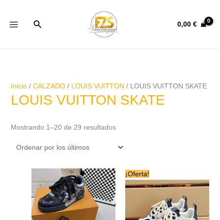
Ir
Ordenado
al
por
Buscar
0,00
€
contenido
los
últimos
Inicio
/
CALZADO
/
LOUIS VUITTON
/ LOUIS VUITTON SKATE
LOUIS VUITTON SKATE
Mostrando 1–20 de 29 resultados
Este
Este
¡Oferta!
producto
producto
tiene
tiene
múltiples
múltiples
variantes.
variantes.