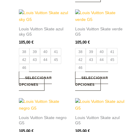
página
página
de
de
Este
Este
producto
producto
producto
producto
tiene
tiene
Louis Vuitton Skate azul
Louis Vuitton Skate verde
múltiples
múltiples
sky G5
G5
variantes.
variantes.
105,00
€
105,00
€
Las
Las
38
39
40
41
38
39
40
41
opciones
opciones
se
se
42
43
44
45
42
43
44
45
pueden
pueden
46
46
elegir
elegir
SELECCIONAR
SELECCIONAR
en
en
OPCIONES
OPCIONES
la
la
página
página
de
de
Este
Este
producto
producto
producto
producto
tiene
tiene
Louis Vuitton Skate negro
Louis Vuitton Skate azul
múltiples
múltiples
G5
G5
variantes.
variantes.
105,00
€
105,00
€