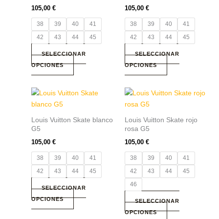
105,00
€
105,00
€
en
en
la
la
38
39
40
41
38
39
40
41
página
página
42
43
44
45
42
43
44
45
de
de
producto
producto
SELECCIONAR
SELECCIONAR
OPCIONES
OPCIONES
Este
Este
producto
producto
tiene
tiene
Louis Vuitton Skate blanco
Louis Vuitton Skate rojo
múltiples
múltiples
G5
rosa G5
variantes.
variantes.
105,00
€
105,00
€
Las
Las
38
39
40
41
38
39
40
41
opciones
opciones
se
se
42
43
44
45
42
43
44
45
pueden
pueden
46
SELECCIONAR
elegir
elegir
OPCIONES
SELECCIONAR
en
en
OPCIONES
la
la