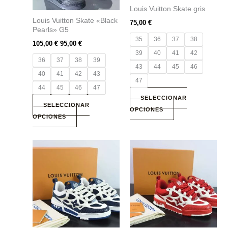
Louis Vuitton Skate gris
pueden
pueden
Louis Vuitton Skate «Black
elegir
elegir
75,00
€
Pearls» G5
en
en
35
36
37
38
105,00
€
95,00
€
la
la
39
40
41
42
página
página
36
37
38
39
43
44
45
46
de
de
40
41
42
43
producto
producto
47
44
45
46
47
SELECCIONAR
SELECCIONAR
OPCIONES
OPCIONES
Este
Este
producto
producto
tiene
tiene
múltiples
múltiples
variantes.
variantes.
Las
Las
opciones
opciones
se
se