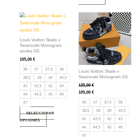
la
la
página
página
de
de
Este
Este
producto
producto
producto
producto
tiene
tiene
múltiples
múltiples
Louis Vuitton Skate x
variantes.
variantes.
Swarovski Monogram
Las
Las
azules G5
opciones
opciones
105,00
€
se
se
36
37
37,5
38
Louis Vuitton Skate x
pueden
pueden
Swarovski Monogram G5
38,5
39
40
40,5
elegir
elegir
125,00
€
en
en
41
42,5
42
43
105,00
€
la
la
44
44,5
45
46
página
página
36
37
37,5
38
47
de
de
38,5
39
40
40,5
SELECCIONAR
producto
producto
41
42,5
42
43
OPCIONES
44
44,5
45
46
47