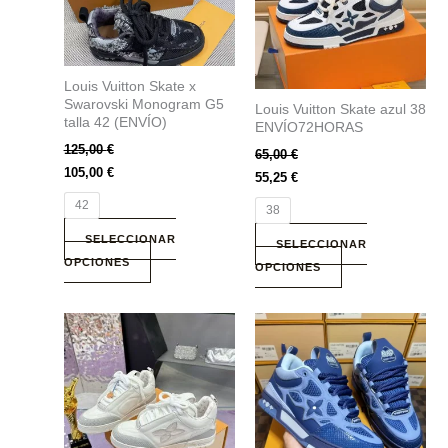
Las
Las
opciones
opciones
se
se
Louis Vuitton Skate x
pueden
pueden
Swarovski Monogram G5
Louis Vuitton Skate azul 38
elegir
elegir
talla 42 (ENVÍO)
ENVÍO72HORAS
en
en
125,00
€
65,00
€
la
la
105,00
€
55,25
€
página
página
de
de
42
38
producto
producto
SELECCIONAR
SELECCIONAR
OPCIONES
OPCIONES
Este
Este
producto
producto
tiene
tiene
múltiples
múltiples
variantes.
variantes.
Las
Las