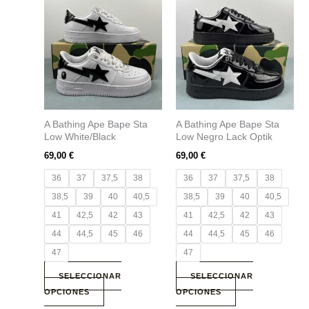
producto
producto
tiene
tiene
múltiples
múltiples
variantes.
variantes.
Las
Las
opciones
opciones
se
se
A Bathing Ape Bape Sta
A Bathing Ape Bape Sta
pueden
pueden
Low White/Black
Low Negro Lack Optik
elegir
elegir
69,00
€
69,00
€
en
en
la
la
36
37
37,5
38
36
37
37,5
38
página
página
38,5
39
40
40,5
38,5
39
40
40,5
de
de
41
42,5
42
43
41
42,5
42
43
producto
producto
44
44,5
45
46
44
44,5
45
46
47
47
SELECCIONAR
SELECCIONAR
OPCIONES
OPCIONES